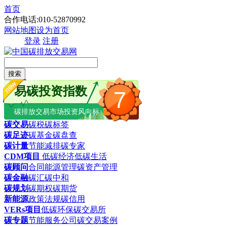
首页
合作电话:010-52870992
网站地图
设为首页
登录
注册
搜索
易碳投资指数
7
碳排放交易市场投资风向标
碳交易
碳税
碳标签
碳足迹
碳基金
碳盘查
碳计量
节能减排
碳专家
CDM项目
低碳经济
低碳生活
碳顾问
合同能源管理
碳资产管理
碳金融
碳汇
碳中和
碳规划
碳期权
碳期货
新能源
政策法规
碳信用
VERs项目
低碳环保
碳交易所
碳专题
节能服务公司
碳交易案例