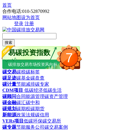
首页
合作电话:010-52870992
网站地图
设为首页
登录
注册
搜索
易碳投资指数
7
碳排放交易市场投资风向标
碳交易
碳税
碳标签
碳足迹
碳基金
碳盘查
碳计量
节能减排
碳专家
CDM项目
低碳经济
低碳生活
碳顾问
合同能源管理
碳资产管理
碳金融
碳汇
碳中和
碳规划
碳期权
碳期货
新能源
政策法规
碳信用
VERs项目
低碳环保
碳交易所
碳专题
节能服务公司
碳交易案例