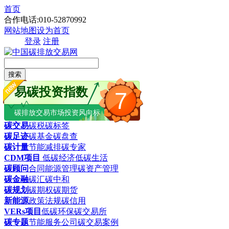
首页
合作电话:010-52870992
网站地图
设为首页
登录
注册
搜索
易碳投资指数
7
碳排放交易市场投资风向标
碳交易
碳税
碳标签
碳足迹
碳基金
碳盘查
碳计量
节能减排
碳专家
CDM项目
低碳经济
低碳生活
碳顾问
合同能源管理
碳资产管理
碳金融
碳汇
碳中和
碳规划
碳期权
碳期货
新能源
政策法规
碳信用
VERs项目
低碳环保
碳交易所
碳专题
节能服务公司
碳交易案例