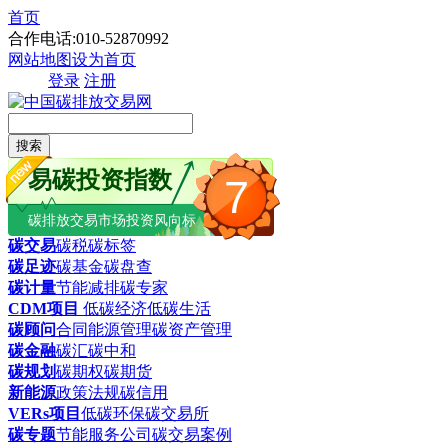
首页
合作电话:010-52870992
网站地图
设为首页
登录
注册
搜索
易碳投资指数
7
碳排放交易市场投资风向标
碳交易
碳税
碳标签
碳足迹
碳基金
碳盘查
碳计量
节能减排
碳专家
CDM项目
低碳经济
低碳生活
碳顾问
合同能源管理
碳资产管理
碳金融
碳汇
碳中和
碳规划
碳期权
碳期货
新能源
政策法规
碳信用
VERs项目
低碳环保
碳交易所
碳专题
节能服务公司
碳交易案例