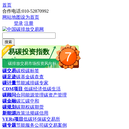
首页
合作电话:010-52870992
网站地图
设为首页
登录
注册
搜索
易碳投资指数
7
碳排放交易市场投资风向标
碳交易
碳税
碳标签
碳足迹
碳基金
碳盘查
碳计量
节能减排
碳专家
CDM项目
低碳经济
低碳生活
碳顾问
合同能源管理
碳资产管理
碳金融
碳汇
碳中和
碳规划
碳期权
碳期货
新能源
政策法规
碳信用
VERs项目
低碳环保
碳交易所
碳专题
节能服务公司
碳交易案例