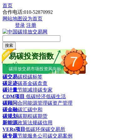
首页
合作电话:010-52870992
网站地图
设为首页
登录
注册
搜索
易碳投资指数
7
碳排放交易市场投资风向标
碳交易
碳税
碳标签
碳足迹
碳基金
碳盘查
碳计量
节能减排
碳专家
CDM项目
低碳经济
低碳生活
碳顾问
合同能源管理
碳资产管理
碳金融
碳汇
碳中和
碳规划
碳期权
碳期货
新能源
政策法规
碳信用
VERs项目
低碳环保
碳交易所
碳专题
节能服务公司
碳交易案例