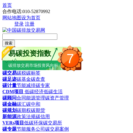
首页
合作电话:010-52870992
网站地图
设为首页
登录
注册
搜索
易碳投资指数
7
碳排放交易市场投资风向标
碳交易
碳税
碳标签
碳足迹
碳基金
碳盘查
碳计量
节能减排
碳专家
CDM项目
低碳经济
低碳生活
碳顾问
合同能源管理
碳资产管理
碳金融
碳汇
碳中和
碳规划
碳期权
碳期货
新能源
政策法规
碳信用
VERs项目
低碳环保
碳交易所
碳专题
节能服务公司
碳交易案例