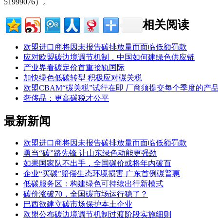
51999076）。
相关阅读
欧盟进口商将因未报告碳排放量而面临低额罚款
应对欧盟碳边境调节机制，中国如何建绿色供应链
产业界看碳定价首重接轨国际
加快绿色低碳转型 积极应对碳关税
欧盟CBAM“碳关税”试行在即 厂商须提交每个季度的产
奢侈品：更高碳税才公平
最新新闻
欧盟进口商将因未报告碳排放量而面临低额罚款
勇当“碳”路先锋 让山东绿色动能更强劲
如果国家队不出手，全国碳价或将年内破百
企业“买碳”赔偿生态环境损害 广东首例碳普惠
低碳服务区：构建绿色可持续出行新模式
碳价涨破70，全国碳市场运行稳了？
巴西欲建立碳市场保护本土企业
欧盟公布碳边境调节机制过渡阶段实施细则