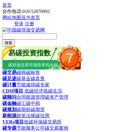
首页
合作电话:010-52870992
网站地图
设为首页
登录
注册
搜索
易碳投资指数
7
碳排放交易市场投资风向标
碳交易
碳税
碳标签
碳足迹
碳基金
碳盘查
碳计量
节能减排
碳专家
CDM项目
低碳经济
低碳生活
碳顾问
合同能源管理
碳资产管理
碳金融
碳汇
碳中和
碳规划
碳期权
碳期货
新能源
政策法规
碳信用
VERs项目
低碳环保
碳交易所
碳专题
节能服务公司
碳交易案例