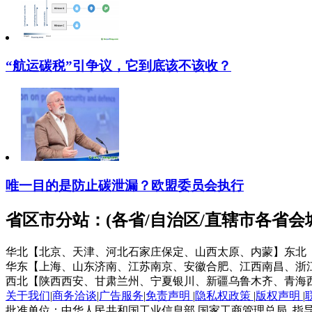
“航运碳税”引争议，它到底该不该收？
唯一目的是防止碳泄漏？欧盟委员会执行
省区市分站：(各省/自治区/直辖市各省
华北【北京、天津、河北石家庄保定、山西太原、内蒙】
东北
华东【上海、山东济南、江苏南京、安徽合肥、江西南昌、浙
西北【陕西西安、甘肃兰州、宁夏银川、新疆乌鲁木齐、青海
关于我们
|
商务洽谈
|
广告服务
|
免责声明
|
隐私权政策
|
版权声明
|
批准单位：中华人民共和国工业信息部 国家工商管理总局 指导