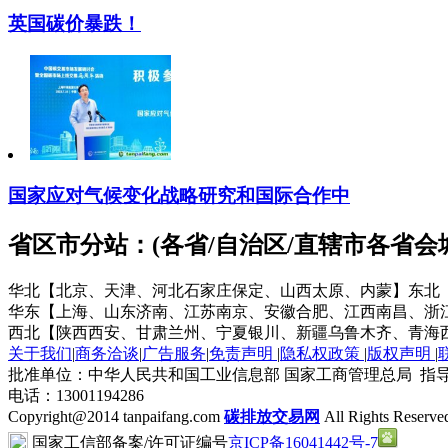
英国碳价暴跌！
国家应对气候变化战略研究和国际合作中
省区市分站：(各省/自治区/直辖市各省
华北【北京、天津、河北石家庄保定、山西太原、内蒙】
东北
华东【上海、山东济南、江苏南京、安徽合肥、江西南昌、浙
西北【陕西西安、甘肃兰州、宁夏银川、新疆乌鲁木齐、青海
关于我们
|
商务洽谈
|
广告服务
|
免责声明
|
隐私权政策
|
版权声明
|
批准单位：中华人民共和国工业信息部 国家工商管理总局 指导
电话：13001194286
Copyright@2014 tanpaifang.com
碳排放交易网
All Rights Reserve
国家工信部备案/许可证编号
京ICP备16041442号-7