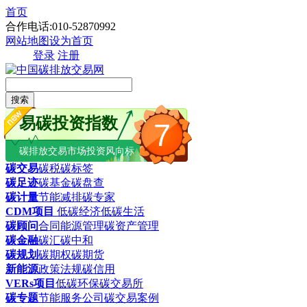
首页
合作电话:010-52870992
网站地图
设为首页
登录
注册
搜索
易碳投资指数
7
碳排放交易市场投资风向标
碳交易
碳税
碳标签
碳足迹
碳基金
碳盘查
碳计量
节能减排
碳专家
CDM项目
低碳经济
低碳生活
碳顾问
合同能源管理
碳资产管理
碳金融
碳汇
碳中和
碳规划
碳期权
碳期货
新能源
政策法规
碳信用
VERs项目
低碳环保
碳交易所
碳专题
节能服务公司
碳交易案例