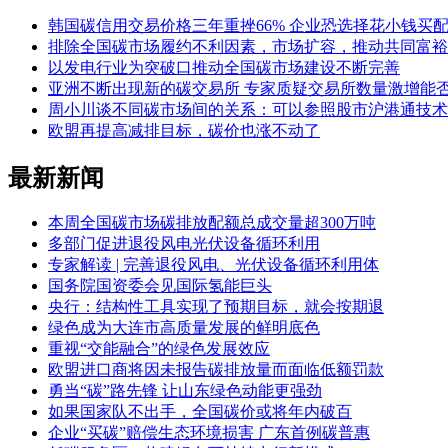
韩国碳信用交易价格三年重挫66% 企业恐选择花小钱买
排除全国碳市场履约不利因素，市场扩容，推动共同富裕
以发电行业为突破口推动全国碳市场建设不断完善
亚洲不断出现新的碳交易所 专家质疑交易所数量激增能
周小川谈不同碳市场间的关系：可以参照股市沪港通技术
欧盟再提高减排目标，碳价也涨不动了
最新新闻
本周全国碳市场碳排放配额总成交量超300万吨
多部门促进退役风电光伏设备循环利用
专家解读 | 完善退役风电、光伏设备循环利用体
国务院国资委会见国际氢能巨头
央行：结构性工具实现了预期目标，就会按期退
绿色成为大连市高质量发展的鲜明底色
重视“交能融合”的绿色发展效应
欧盟进口商将因未报告碳排放量而面临低额罚款
勇当“碳”路先锋 让山东绿色动能更强劲
如果国家队不出手，全国碳价或将年内破百
企业“买碳”赔偿生态环境损害 广东首例碳普惠