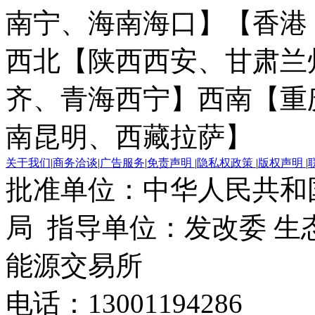
南宁、海南海口】
【香港
西北【陕西西安、甘肃兰
齐、青海西宁】
西南【重
南昆明、西藏拉萨】
关于我们
|
商务洽谈
|
广告服务
|
免责声明
|
隐私权政策
|
版权声明
|
批准单位：中华人民共和
局 指导单位：发改委 生
能源交易所
电话：13001194286