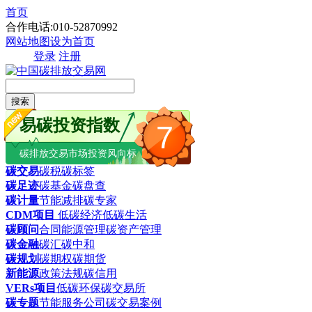
首页
合作电话:010-52870992
网站地图
设为首页
登录
注册
搜索
易碳投资指数
7
碳排放交易市场投资风向标
碳交易
碳税
碳标签
碳足迹
碳基金
碳盘查
碳计量
节能减排
碳专家
CDM项目
低碳经济
低碳生活
碳顾问
合同能源管理
碳资产管理
碳金融
碳汇
碳中和
碳规划
碳期权
碳期货
新能源
政策法规
碳信用
VERs项目
低碳环保
碳交易所
碳专题
节能服务公司
碳交易案例