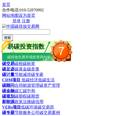
首页
合作电话:010-52870992
网站地图
设为首页
登录
注册
搜索
易碳投资指数
7
碳排放交易市场投资风向标
碳交易
碳税
碳标签
碳足迹
碳基金
碳盘查
碳计量
节能减排
碳专家
CDM项目
低碳经济
低碳生活
碳顾问
合同能源管理
碳资产管理
碳金融
碳汇
碳中和
碳规划
碳期权
碳期货
新能源
政策法规
碳信用
VERs项目
低碳环保
碳交易所
碳专题
节能服务公司
碳交易案例