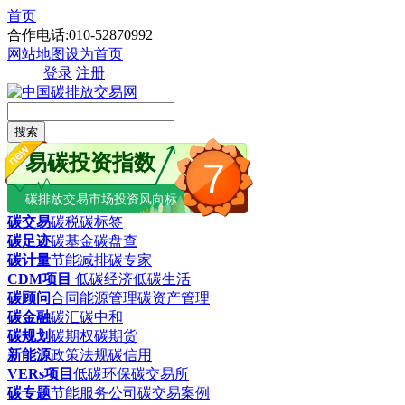
首页
合作电话:010-52870992
网站地图
设为首页
登录
注册
搜索
易碳投资指数
7
碳排放交易市场投资风向标
碳交易
碳税
碳标签
碳足迹
碳基金
碳盘查
碳计量
节能减排
碳专家
CDM项目
低碳经济
低碳生活
碳顾问
合同能源管理
碳资产管理
碳金融
碳汇
碳中和
碳规划
碳期权
碳期货
新能源
政策法规
碳信用
VERs项目
低碳环保
碳交易所
碳专题
节能服务公司
碳交易案例