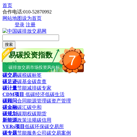
首页
合作电话:010-52870992
网站地图
设为首页
登录
注册
搜索
易碳投资指数
7
碳排放交易市场投资风向标
碳交易
碳税
碳标签
碳足迹
碳基金
碳盘查
碳计量
节能减排
碳专家
CDM项目
低碳经济
低碳生活
碳顾问
合同能源管理
碳资产管理
碳金融
碳汇
碳中和
碳规划
碳期权
碳期货
新能源
政策法规
碳信用
VERs项目
低碳环保
碳交易所
碳专题
节能服务公司
碳交易案例