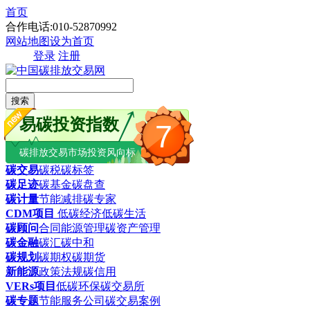
首页
合作电话:010-52870992
网站地图
设为首页
登录
注册
搜索
易碳投资指数
7
碳排放交易市场投资风向标
碳交易
碳税
碳标签
碳足迹
碳基金
碳盘查
碳计量
节能减排
碳专家
CDM项目
低碳经济
低碳生活
碳顾问
合同能源管理
碳资产管理
碳金融
碳汇
碳中和
碳规划
碳期权
碳期货
新能源
政策法规
碳信用
VERs项目
低碳环保
碳交易所
碳专题
节能服务公司
碳交易案例