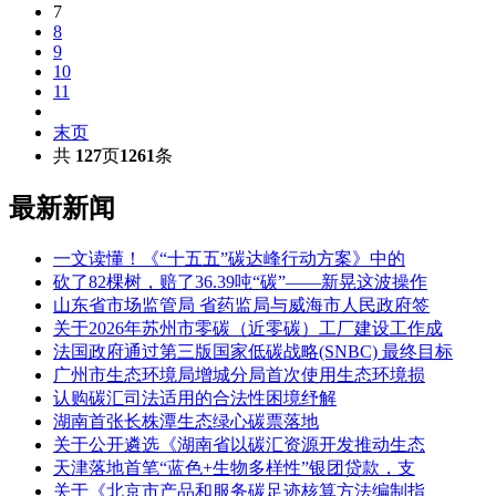
7
8
9
10
11
末页
共
127
页
1261
条
最新新闻
一文读懂！《“十五五”碳达峰行动方案》中的
砍了82棵树，赔了36.39吨“碳”——新晃这波操作
山东省市场监管局 省药监局与威海市人民政府签
关于2026年苏州市零碳（近零碳）工厂建设工作成
法国政府通过第三版国家低碳战略(SNBC) 最终目标
广州市生态环境局增城分局首次使用生态环境损
认购碳汇司法适用的合法性困境纾解
湖南首张长株潭生态绿心碳票落地
关于公开遴选《湖南省以碳汇资源开发推动生态
天津落地首笔“蓝色+生物多样性”银团贷款，支
关于《北京市产品和服务碳足迹核算方法编制指