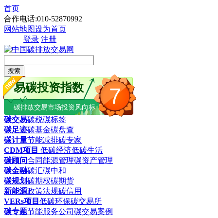
首页
合作电话:010-52870992
网站地图
设为首页
登录
注册
搜索
易碳投资指数
7
碳排放交易市场投资风向标
碳交易
碳税
碳标签
碳足迹
碳基金
碳盘查
碳计量
节能减排
碳专家
CDM项目
低碳经济
低碳生活
碳顾问
合同能源管理
碳资产管理
碳金融
碳汇
碳中和
碳规划
碳期权
碳期货
新能源
政策法规
碳信用
VERs项目
低碳环保
碳交易所
碳专题
节能服务公司
碳交易案例