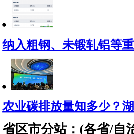
纳入粗钢、未锻轧铝等重
农业碳排放量知多少？湖
省区市分站：(各省/自