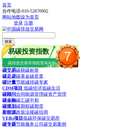
首页
合作电话:010-52870992
网站地图
设为首页
登录
注册
搜索
易碳投资指数
7
碳排放交易市场投资风向标
碳交易
碳税
碳标签
碳足迹
碳基金
碳盘查
碳计量
节能减排
碳专家
CDM项目
低碳经济
低碳生活
碳顾问
合同能源管理
碳资产管理
碳金融
碳汇
碳中和
碳规划
碳期权
碳期货
新能源
政策法规
碳信用
VERs项目
低碳环保
碳交易所
碳专题
节能服务公司
碳交易案例