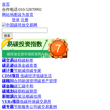
首页
合作电话:010-52870992
网站地图
设为首页
登录
注册
搜索
易碳投资指数
7
碳排放交易市场投资风向标
碳交易
碳税
碳标签
碳足迹
碳基金
碳盘查
碳计量
节能减排
碳专家
CDM项目
低碳经济
低碳生活
碳顾问
合同能源管理
碳资产管理
碳金融
碳汇
碳中和
碳规划
碳期权
碳期货
新能源
政策法规
碳信用
VERs项目
低碳环保
碳交易所
碳专题
节能服务公司
碳交易案例