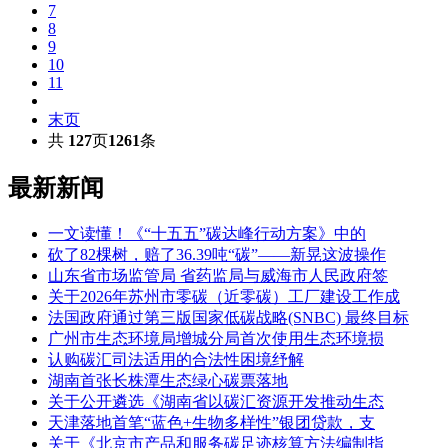
7
8
9
10
11
末页
共
127
页
1261
条
最新新闻
一文读懂！《“十五五”碳达峰行动方案》中的
砍了82棵树，赔了36.39吨“碳”——新晃这波操作
山东省市场监管局 省药监局与威海市人民政府签
关于2026年苏州市零碳（近零碳）工厂建设工作成
法国政府通过第三版国家低碳战略(SNBC) 最终目标
广州市生态环境局增城分局首次使用生态环境损
认购碳汇司法适用的合法性困境纾解
湖南首张长株潭生态绿心碳票落地
关于公开遴选《湖南省以碳汇资源开发推动生态
天津落地首笔“蓝色+生物多样性”银团贷款，支
关于《北京市产品和服务碳足迹核算方法编制指