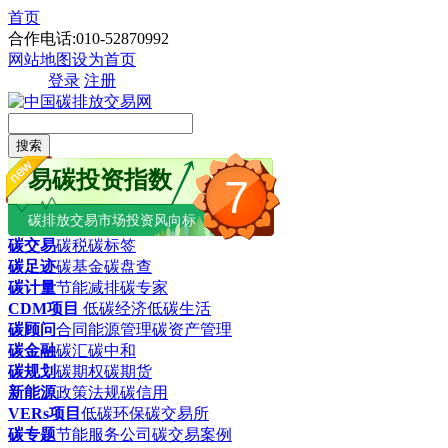
首页
合作电话:010-52870992
网站地图
设为首页
登录
注册
搜索
易碳投资指数
7
碳排放交易市场投资风向标
碳交易
碳税
碳标签
碳足迹
碳基金
碳盘查
碳计量
节能减排
碳专家
CDM项目
低碳经济
低碳生活
碳顾问
合同能源管理
碳资产管理
碳金融
碳汇
碳中和
碳规划
碳期权
碳期货
新能源
政策法规
碳信用
VERs项目
低碳环保
碳交易所
碳专题
节能服务公司
碳交易案例