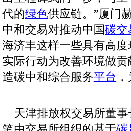
代的
绿色
供应链。”厦门
中和交易对推动中国
碳交
海济丰这样一些具有高度
实际行动为改善环境做贡
造碳中和综合服务
平台
，
洎：狆國湠棑倣茭昜蛧 τāńｐ
天津排放权交易所董事
笔由交易所组织的基于
碳