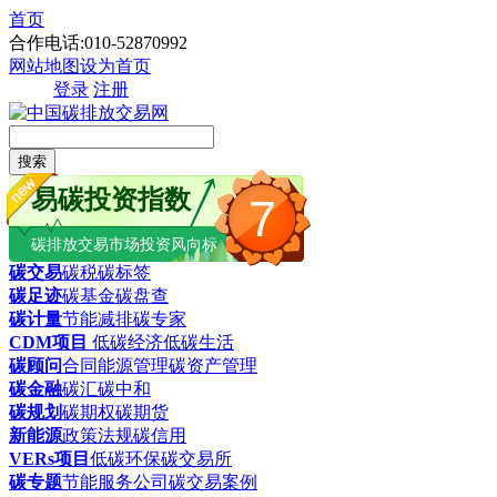
首页
合作电话:010-52870992
网站地图
设为首页
登录
注册
搜索
易碳投资指数
7
碳排放交易市场投资风向标
碳交易
碳税
碳标签
碳足迹
碳基金
碳盘查
碳计量
节能减排
碳专家
CDM项目
低碳经济
低碳生活
碳顾问
合同能源管理
碳资产管理
碳金融
碳汇
碳中和
碳规划
碳期权
碳期货
新能源
政策法规
碳信用
VERs项目
低碳环保
碳交易所
碳专题
节能服务公司
碳交易案例