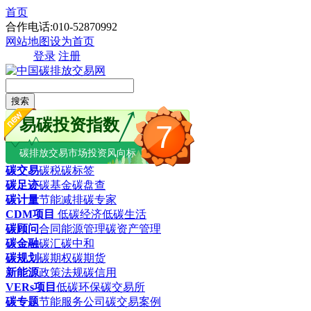
首页
合作电话:010-52870992
网站地图
设为首页
登录
注册
搜索
易碳投资指数
7
碳排放交易市场投资风向标
碳交易
碳税
碳标签
碳足迹
碳基金
碳盘查
碳计量
节能减排
碳专家
CDM项目
低碳经济
低碳生活
碳顾问
合同能源管理
碳资产管理
碳金融
碳汇
碳中和
碳规划
碳期权
碳期货
新能源
政策法规
碳信用
VERs项目
低碳环保
碳交易所
碳专题
节能服务公司
碳交易案例