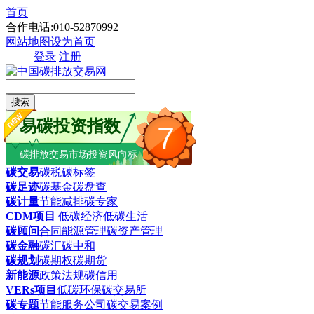
首页
合作电话:010-52870992
网站地图
设为首页
登录
注册
搜索
易碳投资指数
7
碳排放交易市场投资风向标
碳交易
碳税
碳标签
碳足迹
碳基金
碳盘查
碳计量
节能减排
碳专家
CDM项目
低碳经济
低碳生活
碳顾问
合同能源管理
碳资产管理
碳金融
碳汇
碳中和
碳规划
碳期权
碳期货
新能源
政策法规
碳信用
VERs项目
低碳环保
碳交易所
碳专题
节能服务公司
碳交易案例