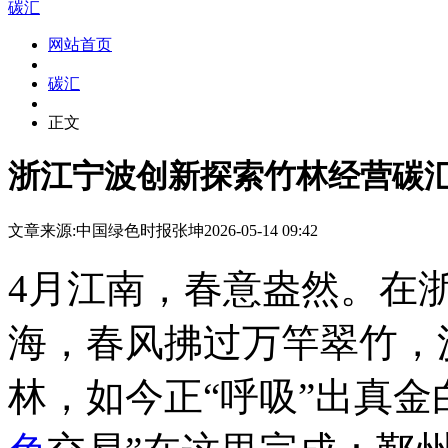
碳汇
网站首页
碳汇
正文
浙江宁波创新探索竹林经营碳
文章来源:中国绿色时报
张坤
2026-05-14 09:42
4月江南，春意盎然。在
海，春风拂过万竿翠竹，沙
林，如今正“呼吸”出真金