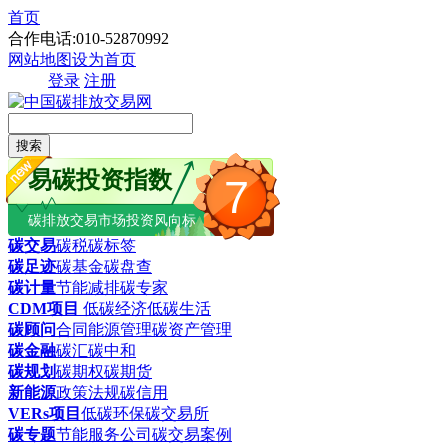
首页
合作电话:010-52870992
网站地图
设为首页
登录
注册
搜索
易碳投资指数
7
碳排放交易市场投资风向标
碳交易
碳税
碳标签
碳足迹
碳基金
碳盘查
碳计量
节能减排
碳专家
CDM项目
低碳经济
低碳生活
碳顾问
合同能源管理
碳资产管理
碳金融
碳汇
碳中和
碳规划
碳期权
碳期货
新能源
政策法规
碳信用
VERs项目
低碳环保
碳交易所
碳专题
节能服务公司
碳交易案例