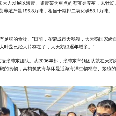
来大力发展以海带、裙带菜为重点的海藻类养殖，以牡蛎
养殖产量196.8万吨，相当于减排二氧化碳53.1万吨。
n p a i fang . com
得有足够的食物。”日前，在荣成市天鹅湖，大天鹅国家级
大叶藻已经大片存在了，大天鹅也逐年增多。”
教授张沛东团队。从2006年起，张沛东率领团队就在天
天鹅的食物，其构筑的海草床是近海海洋生物栖息、繁殖