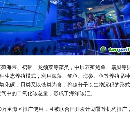
层养殖海带、裙带、龙须菜等藻类，中层养殖鲍鱼、扇贝等
一种生态养殖模式，利用海藻、鲍鱼、海参、鱼等养殖品
二氧化碳，贝类又以藻类为食，将碳分子以生物沉积的形
空气中的二氧化碳总量，形成了海洋碳汇。
10万亩海区推广使用，且被联合国开发计划署等机构推广