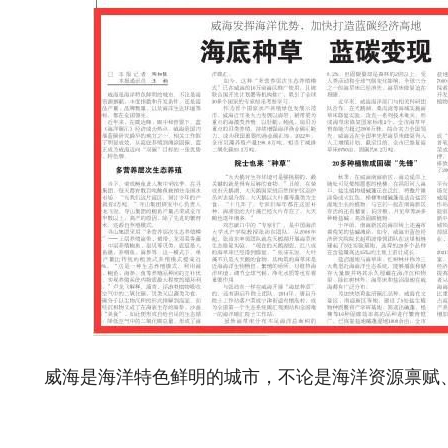
威海是海洋特色鲜明的城市，不论是海洋资源禀赋
自：中`国^碳`排*放*交^易^网 ta np ai fan g.com