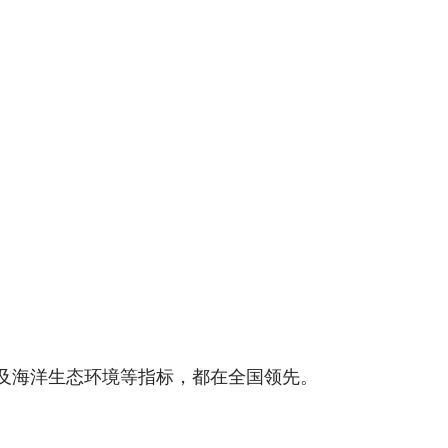
及海洋生态环境等指标，都在全国领先。
本`文-内.容.来.