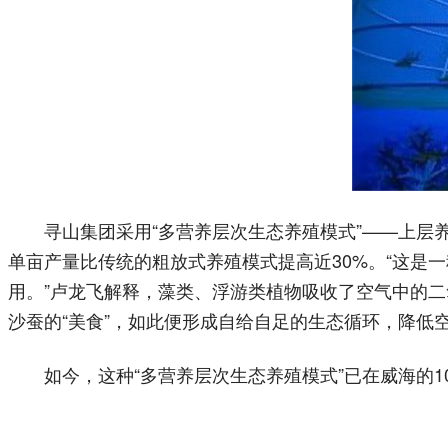
寻山集团采用“多营养层次生态养殖模式”——上
单亩产量比传统的粗放式养殖模式提高近30%。“这是
用。”卢龙飞解释，藻类、浮游类植物吸收了空气中的
沙蚕的“美食”，如此便形成自给自足的生态循环，降低
如今，这种“多营养层次生态养殖模式”已在威海的
内/容/来/自:中-国-碳^排-放“交|易^网-tan pai fang . c o m