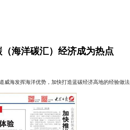
碳（海洋碳汇）经济成为热点
报道威海发挥海洋优势，加快打造蓝碳经济高地的经验做
本%文$内-容-来-自；中_国_