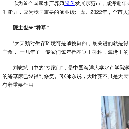
作为首个国家水产养殖
绿色
发展示范市，威海近年
汇能力，成为我国重要的渔业碳汇库。2022年，全市贝藻
內/容/來/自:中-國/碳-排*放^交%易#網-ta
院士也来“种草”
“大天鹅对生存环境可是够挑剔的，最关键的就是
主食，“十几年了，专家们每年都在这里补种，海湾里的
刘志斌口中的“专家们”，是中国海洋大学水产学院
的海草床已经得到修复。”张沛东说，大叶藻不只是大
有着重要作用。