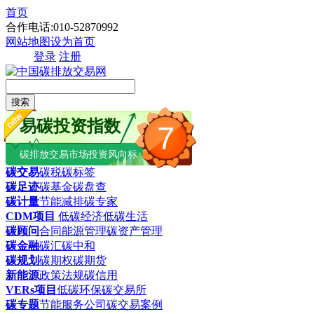
首页
合作电话:010-52870992
网站地图
设为首页
登录
注册
搜索
易碳投资指数
7
碳排放交易市场投资风向标
碳交易
碳税
碳标签
碳足迹
碳基金
碳盘查
碳计量
节能减排
碳专家
CDM项目
低碳经济
低碳生活
碳顾问
合同能源管理
碳资产管理
碳金融
碳汇
碳中和
碳规划
碳期权
碳期货
新能源
政策法规
碳信用
VERs项目
低碳环保
碳交易所
碳专题
节能服务公司
碳交易案例