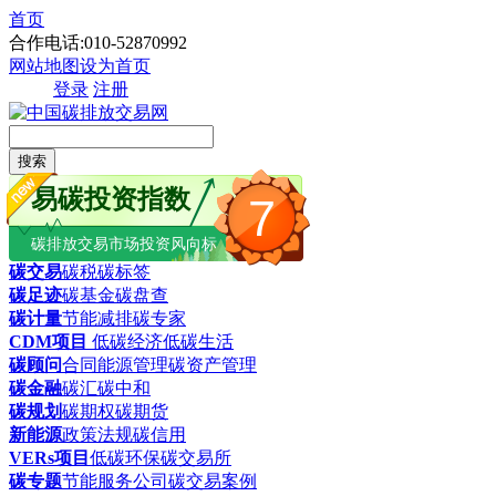
首页
合作电话:010-52870992
网站地图
设为首页
登录
注册
搜索
易碳投资指数
7
碳排放交易市场投资风向标
碳交易
碳税
碳标签
碳足迹
碳基金
碳盘查
碳计量
节能减排
碳专家
CDM项目
低碳经济
低碳生活
碳顾问
合同能源管理
碳资产管理
碳金融
碳汇
碳中和
碳规划
碳期权
碳期货
新能源
政策法规
碳信用
VERs项目
低碳环保
碳交易所
碳专题
节能服务公司
碳交易案例