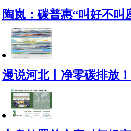
陶岚：碳普惠“叫好不叫座
漫说河北丨净零碳排放！