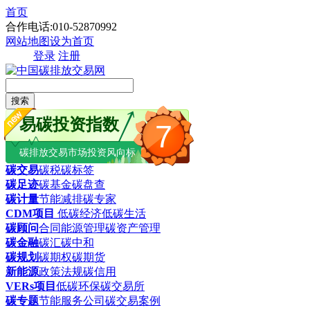
首页
合作电话:010-52870992
网站地图
设为首页
登录
注册
搜索
易碳投资指数
7
碳排放交易市场投资风向标
碳交易
碳税
碳标签
碳足迹
碳基金
碳盘查
碳计量
节能减排
碳专家
CDM项目
低碳经济
低碳生活
碳顾问
合同能源管理
碳资产管理
碳金融
碳汇
碳中和
碳规划
碳期权
碳期货
新能源
政策法规
碳信用
VERs项目
低碳环保
碳交易所
碳专题
节能服务公司
碳交易案例