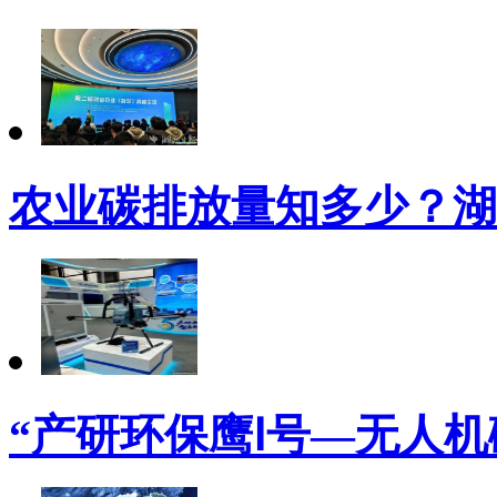
农业碳排放量知多少？湖
“产研环保鹰Ⅰ号—无人