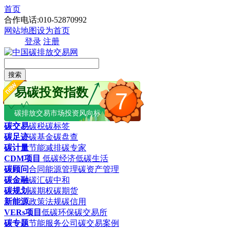
首页
合作电话:010-52870992
网站地图
设为首页
登录
注册
搜索
易碳投资指数
7
碳排放交易市场投资风向标
碳交易
碳税
碳标签
碳足迹
碳基金
碳盘查
碳计量
节能减排
碳专家
CDM项目
低碳经济
低碳生活
碳顾问
合同能源管理
碳资产管理
碳金融
碳汇
碳中和
碳规划
碳期权
碳期货
新能源
政策法规
碳信用
VERs项目
低碳环保
碳交易所
碳专题
节能服务公司
碳交易案例