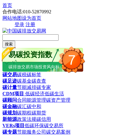
首页
合作电话:010-52870992
网站地图
设为首页
登录
注册
搜索
易碳投资指数
7
碳排放交易市场投资风向标
碳交易
碳税
碳标签
碳足迹
碳基金
碳盘查
碳计量
节能减排
碳专家
CDM项目
低碳经济
低碳生活
碳顾问
合同能源管理
碳资产管理
碳金融
碳汇
碳中和
碳规划
碳期权
碳期货
新能源
政策法规
碳信用
VERs项目
低碳环保
碳交易所
碳专题
节能服务公司
碳交易案例