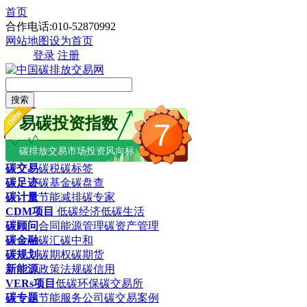
首页
合作电话:010-52870992
网站地图
设为首页
登录
注册
搜索
易碳投资指数
7
碳排放交易市场投资风向标
碳交易
碳税
碳标签
碳足迹
碳基金
碳盘查
碳计量
节能减排
碳专家
CDM项目
低碳经济
低碳生活
碳顾问
合同能源管理
碳资产管理
碳金融
碳汇
碳中和
碳规划
碳期权
碳期货
新能源
政策法规
碳信用
VERs项目
低碳环保
碳交易所
碳专题
节能服务公司
碳交易案例