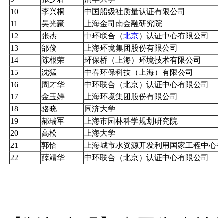
10
李兴桐
中国船级社质量认证有限公司
11
吴光豪
上海金司南金融研究院
12
张杰
中环联合（
北京
）认证中心有限公司
13
邰俊
上海环境集团股份有限公司
14
陈根荣
环保桥（上海）环境技术有限公司
15
沈猛
中春环保科技（上海）有限公司
16
周才华
中环联合（北京）认证中心有限公司
17
金玉婷
上海环境集团股份有限公司
18
骆晓
同济大学
19
郝瑞军
上海市园林科学规划研究院
20
高松
上海大学
21
郭恰
上海城市水资源开发利用国家工程中心
22
薛靖华
中环联合（北京）认证中心有限公司
本+文内.容.来.自：中`国`碳`排
g.com