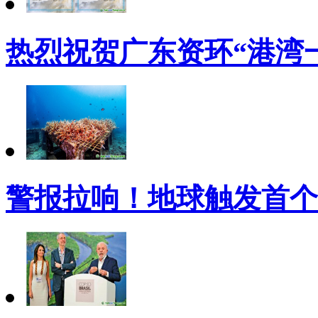
热烈祝贺广东资环“港湾
警报拉响！地球触发首个