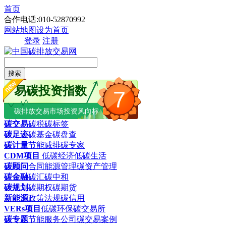
首页
合作电话:010-52870992
网站地图
设为首页
登录
注册
搜索
易碳投资指数
7
碳排放交易市场投资风向标
碳交易
碳税
碳标签
碳足迹
碳基金
碳盘查
碳计量
节能减排
碳专家
CDM项目
低碳经济
低碳生活
碳顾问
合同能源管理
碳资产管理
碳金融
碳汇
碳中和
碳规划
碳期权
碳期货
新能源
政策法规
碳信用
VERs项目
低碳环保
碳交易所
碳专题
节能服务公司
碳交易案例