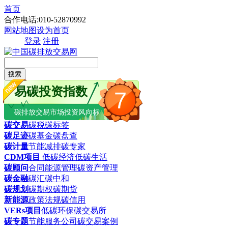
首页
合作电话:010-52870992
网站地图
设为首页
登录
注册
搜索
易碳投资指数
7
碳排放交易市场投资风向标
碳交易
碳税
碳标签
碳足迹
碳基金
碳盘查
碳计量
节能减排
碳专家
CDM项目
低碳经济
低碳生活
碳顾问
合同能源管理
碳资产管理
碳金融
碳汇
碳中和
碳规划
碳期权
碳期货
新能源
政策法规
碳信用
VERs项目
低碳环保
碳交易所
碳专题
节能服务公司
碳交易案例