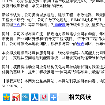
11.15%，税后静态投资回收期（基准收益率设定6%）为8
投资回收期较短，承受风险能力较强。
新城市认为，公司拥有城乡规划、建筑工程、市政道路、风景园
工程技术研究中心”，公司在数字化规划、BIM/CIM技术应
源管理
平台
设计等新兴领域，为
新能源
与低碳业务提供坚实的
同时，公司区域布局广泛，贴近地方发展需求公司在华南、华
市更新、产业园区升级和“百千万工程”项目。“百千万工程”作
目。公司可依托本地化团队，积极参与其中的
绿色
园区、分布
本次拟投建项目将延伸服务链条，强化综合解决方案能力公司
护），实现从空间规划到能源系统、从建设实施到运营维护的
同时，项目将推动公司业务结构优化与可持续增长面对我国进
优势的基础上，提出并积极推进“一体两翼”战略布局，聚焦“
【版权声明】本网为公益类网站，本网站刊载的所有内容，均
51999076）。
相关阅读