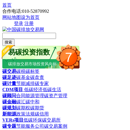
首页
合作电话:010-52870992
网站地图
设为首页
登录
注册
搜索
易碳投资指数
7
碳排放交易市场投资风向标
碳交易
碳税
碳标签
碳足迹
碳基金
碳盘查
碳计量
节能减排
碳专家
CDM项目
低碳经济
低碳生活
碳顾问
合同能源管理
碳资产管理
碳金融
碳汇
碳中和
碳规划
碳期权
碳期货
新能源
政策法规
碳信用
VERs项目
低碳环保
碳交易所
碳专题
节能服务公司
碳交易案例