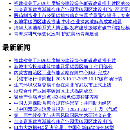
福建省关于2026年度城乡建设绿色低碳改造提升片区的
与会嘉宾建言浙琼合作产业园零碳园区建设 打造“澄迈零
医药制造业上市公司碳排放信息披露质量亟待提升，专家
多地零碳园区建设提速 中小企业探索破解高成本难题
清华大学地学系关大博团队发布建筑级城市碳中和路径模
青海深耕气候变化应对 护航美丽青海建设
最新新闻
福建省关于2026年度城乡建设绿色低碳改造提升片
新城市拟投建建筑绿能及零碳园区项目 使用部分
内蒙古自治区工业节能监察保障中心顺利完成2
【碳市场行情周报】2025.10.13-2025.10.17碳市场行情
生态环境权益交易平台在湖北省武汉市正式上线
浙琼合作产业园零碳园区正式揭牌成立
聚焦产业痛点难点 探讨绿色低碳智能养殖
中国人寿保险首席合规官许崇苗：共同助力经济
《中国双碳法治发展报告（2023-2024）》及《气候
第二届气候变化与灾害风险国际学术研讨会在北
与会嘉宾建言浙琼合作产业园零碳园区建设 打造
电力大数据+碳足迹管理：中国创新解锁绿色转型