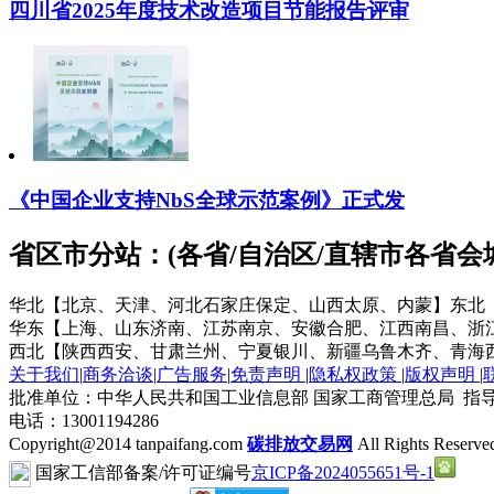
四川省2025年度技术改造项目节能报告评审
《中国企业支持NbS全球示范案例》正式发
省区市分站：(各省/自治区/直辖市各省
华北【北京、天津、河北石家庄保定、山西太原、内蒙】
东北
华东【上海、山东济南、江苏南京、安徽合肥、江西南昌、浙
西北【陕西西安、甘肃兰州、宁夏银川、新疆乌鲁木齐、青海
关于我们
|
商务洽谈
|
广告服务
|
免责声明
|
隐私权政策
|
版权声明
|
批准单位：中华人民共和国工业信息部 国家工商管理总局 指导
电话：13001194286
Copyright@2014 tanpaifang.com
碳排放交易网
All Rights Reserve
国家工信部备案/许可证编号
京ICP备2024055651号-1