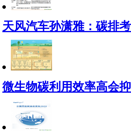
天风汽车孙潇雅：碳排考
微生物碳利用效率高会抑