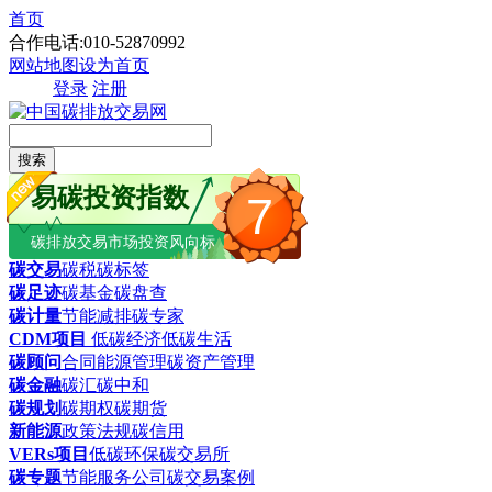
首页
合作电话:010-52870992
网站地图
设为首页
登录
注册
搜索
易碳投资指数
7
碳排放交易市场投资风向标
碳交易
碳税
碳标签
碳足迹
碳基金
碳盘查
碳计量
节能减排
碳专家
CDM项目
低碳经济
低碳生活
碳顾问
合同能源管理
碳资产管理
碳金融
碳汇
碳中和
碳规划
碳期权
碳期货
新能源
政策法规
碳信用
VERs项目
低碳环保
碳交易所
碳专题
节能服务公司
碳交易案例