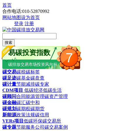
首页
合作电话:010-52870992
网站地图
设为首页
登录
注册
搜索
易碳投资指数
7
碳排放交易市场投资风向标
碳交易
碳税
碳标签
碳足迹
碳基金
碳盘查
碳计量
节能减排
碳专家
CDM项目
低碳经济
低碳生活
碳顾问
合同能源管理
碳资产管理
碳金融
碳汇
碳中和
碳规划
碳期权
碳期货
新能源
政策法规
碳信用
VERs项目
低碳环保
碳交易所
碳专题
节能服务公司
碳交易案例