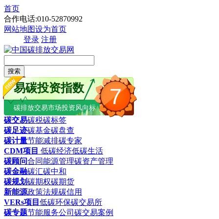
首页
合作电话:010-52870992
网站地图
设为首页
登录
注册
搜索
易碳投资指数
7
碳排放交易市场投资风向标
碳交易
碳税
碳标签
碳足迹
碳基金
碳盘查
碳计量
节能减排
碳专家
CDM项目
低碳经济
低碳生活
碳顾问
合同能源管理
碳资产管理
碳金融
碳汇
碳中和
碳规划
碳期权
碳期货
新能源
政策法规
碳信用
VERs项目
低碳环保
碳交易所
碳专题
节能服务公司
碳交易案例