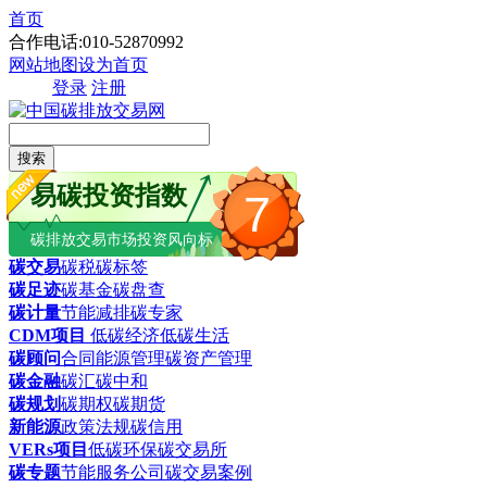
首页
合作电话:010-52870992
网站地图
设为首页
登录
注册
搜索
易碳投资指数
7
碳排放交易市场投资风向标
碳交易
碳税
碳标签
碳足迹
碳基金
碳盘查
碳计量
节能减排
碳专家
CDM项目
低碳经济
低碳生活
碳顾问
合同能源管理
碳资产管理
碳金融
碳汇
碳中和
碳规划
碳期权
碳期货
新能源
政策法规
碳信用
VERs项目
低碳环保
碳交易所
碳专题
节能服务公司
碳交易案例