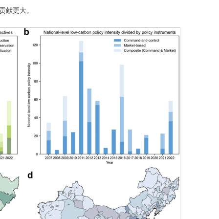
的贡献更大。
內/容/來/自:中