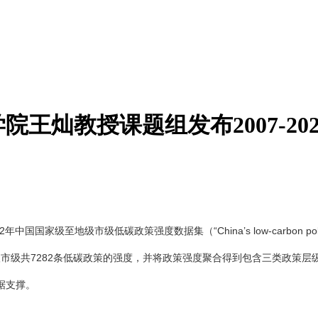
王灿教授课题组发布2007-2
市级低碳政策强度数据集（“China’s low-carbon policy intensity data
个地级市级共7282条低碳政策的强度，并将政策强度聚合得到包含三类政
据支撑。
本+文内.容.来.自：中`国`碳`排*放*交*易^网 ta np ai fan g.com