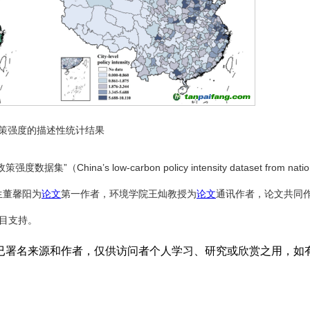
政策强度的描述性统计结果
本+文+内.容.来.自：中`国`碳`排*放*交*易^网 t a np
na’s low-carbon policy intensity dataset from nation
生董馨阳为
论文
第一作者，环境学院王灿教授为
论文
通讯作者，论文共同作
项目支持。
已署名来源和作者，仅供访问者个人学习、研究或欣赏之用，如