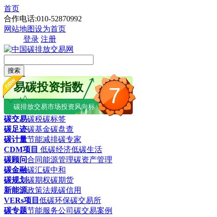
首页
合作电话:010-52870992
网站地图
设为首页
登录
注册
搜索
易碳投资指数
7
碳排放交易市场投资风向标
碳交易
碳税
碳标签
碳足迹
碳基金
碳盘查
碳计量
节能减排
碳专家
CDM项目
低碳经济
低碳生活
碳顾问
合同能源管理
碳资产管理
碳金融
碳汇
碳中和
碳规划
碳期权
碳期货
新能源
政策法规
碳信用
VERs项目
低碳环保
碳交易所
碳专题
节能服务公司
碳交易案例