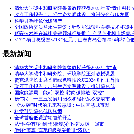
清华大学碳中和研究院鲁玺教授获得2023年度“青山科技奖
政府工作报告：加强生态文明建设，推进绿色低碳发展
科学引导绿色低碳转型
全国政协委员马永生建议：针对能源转型关键技术和碳中
低碳技术将在减排关键领域征集推广 立足企业和市场需
317个项目总投资3213.5亿元，山东青岛公布2024年
最新新闻
清华大学碳中和研究院鲁玺教授获得2023年度“青
清华大学碳中和研究院、环境学院王灿教授课题
贺克斌院长出席香港绿色科技论坛2024并作主旨报
政府工作报告：加强生态文明建设，推进绿色低
国家能源局：能耗“双控”转向碳排放“双控”
杨伟民：十三五发展用能权和碳排放权交易市场
《“双碳”时代的未来智慧城：中国智慧城市发
科学引导绿色低碳转型
全球首艘低碳游轮首航开启
从“科学有序”到“积极稳妥”推进双碳，碳市
做好“预算”管理积极稳妥推进“双碳”