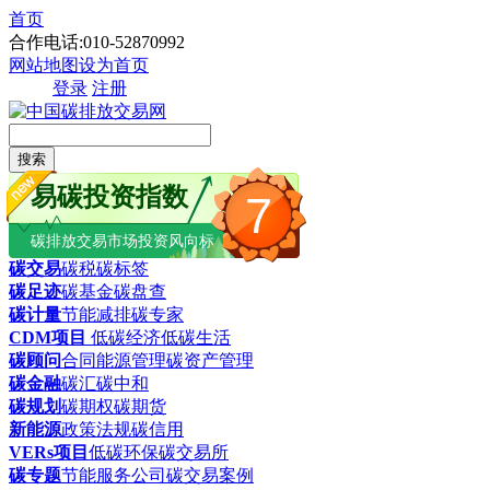
首页
合作电话:010-52870992
网站地图
设为首页
登录
注册
搜索
易碳投资指数
7
碳排放交易市场投资风向标
碳交易
碳税
碳标签
碳足迹
碳基金
碳盘查
碳计量
节能减排
碳专家
CDM项目
低碳经济
低碳生活
碳顾问
合同能源管理
碳资产管理
碳金融
碳汇
碳中和
碳规划
碳期权
碳期货
新能源
政策法规
碳信用
VERs项目
低碳环保
碳交易所
碳专题
节能服务公司
碳交易案例