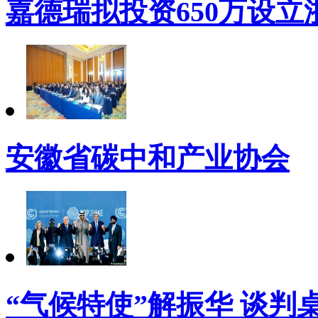
嘉德瑞拟投资650万设
安徽省碳中和产业协会
“气候特使”解振华 谈判桌