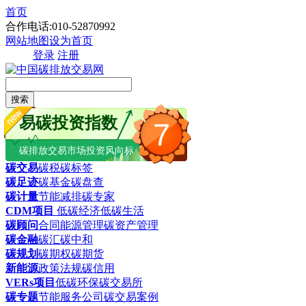
首页
合作电话:010-52870992
网站地图
设为首页
登录
注册
搜索
易碳投资指数
7
碳排放交易市场投资风向标
碳交易
碳税
碳标签
碳足迹
碳基金
碳盘查
碳计量
节能减排
碳专家
CDM项目
低碳经济
低碳生活
碳顾问
合同能源管理
碳资产管理
碳金融
碳汇
碳中和
碳规划
碳期权
碳期货
新能源
政策法规
碳信用
VERs项目
低碳环保
碳交易所
碳专题
节能服务公司
碳交易案例