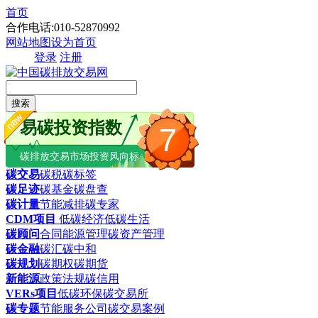
首页
合作电话:010-52870992
网站地图
设为首页
登录
注册
搜索
易碳投资指数
7
碳排放交易市场投资风向标
碳交易
碳税
碳标签
碳足迹
碳基金
碳盘查
碳计量
节能减排
碳专家
CDM项目
低碳经济
低碳生活
碳顾问
合同能源管理
碳资产管理
碳金融
碳汇
碳中和
碳规划
碳期权
碳期货
新能源
政策法规
碳信用
VERs项目
低碳环保
碳交易所
碳专题
节能服务公司
碳交易案例