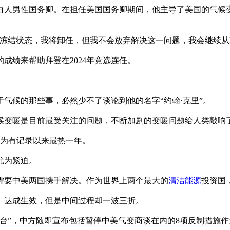
一位白人男性国务卿。在担任美国国务卿期间，他主导了美国的气
于冻结状态，我将卸任，但我不会放弃解决这一问题，我会继续从
成绩来帮助拜登在2024年竞选连任。
气候的那些事，必然少不了谈论到他的名字“约翰·克里”。
候变暖是目前最受关注的问题，不断加剧的变暖问题给人类敲响
3年为有记录以来最热一年。
尤为紧迫。
需要中美两国携手解决。作为世界上两个最大的
清洁能源
投资国
》达成生效，但是中间过程却一波三折。
窜台”，中方随即宣布包括暂停中美气变商谈在内的8项反制措施