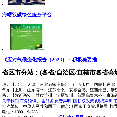
海曙双碳绿色服务平台
《应对气候变化报告（2023）：积极稳妥推
省区市分站：(各省/自治区/直辖市各省
华北【北京、天津、河北石家庄保定、山西太原、内蒙】
东北
华东【上海、山东济南、江苏南京、安徽合肥、江西南昌、浙
西北【陕西西安、甘肃兰州、宁夏银川、新疆乌鲁木齐、青海
关于我们
|
商务洽谈
|
广告服务
|
免责声明
|
隐私权政策
|
版权声明
|
批准单位：中华人民共和国工业信息部 国家工商管理总局 指导
电话：13001194286