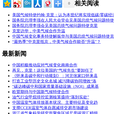
相关阅读
0
美国气候特使约翰·克里：认为本世纪将实现低碳/零碳经
国务院总理李强在人民大会堂会见美国总统气候问题特使
国务院总理李强会见美国总统气候问题特使克里
克里访华，中美气候合作升温
中国气候变化事务特使解振华与美国总统气候问题特使克
“最热季”中克里抵京，中美气候合作能否“升温”？
最新新闻
中国积极推动应对气候变化南南合作
再见，克里！这位美国的“气候先生”要卸任了
《怀来县碳中和行动规划》：河北张家口怀来县
打造工业型历史文化名城 减污降碳协同增效“洛
“碳达峰碳中和国家质量基础设施（NQI）成果基
欧盟期待与中国新气候特使合作
油气行业甲烷排控监测核算亟待“落到实处”
中国温室气体排放基本状况、主要特征及变化趋
支撑CCER温室气体自愿减排交易市场建设
浙江省气象科学研究所聚焦区域尺度碳源汇精细