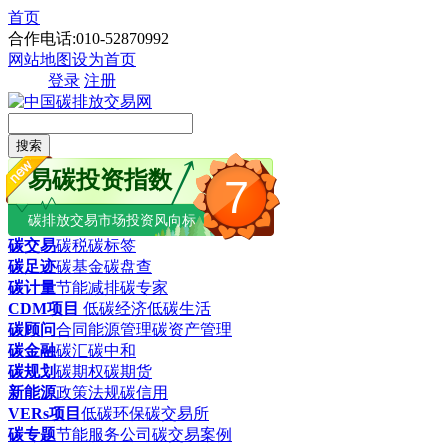
首页
合作电话:010-52870992
网站地图
设为首页
登录
注册
搜索
易碳投资指数
7
碳排放交易市场投资风向标
碳交易
碳税
碳标签
碳足迹
碳基金
碳盘查
碳计量
节能减排
碳专家
CDM项目
低碳经济
低碳生活
碳顾问
合同能源管理
碳资产管理
碳金融
碳汇
碳中和
碳规划
碳期权
碳期货
新能源
政策法规
碳信用
VERs项目
低碳环保
碳交易所
碳专题
节能服务公司
碳交易案例