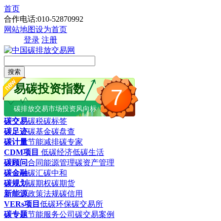
首页
合作电话:010-52870992
网站地图
设为首页
登录
注册
搜索
易碳投资指数
7
碳排放交易市场投资风向标
碳交易
碳税
碳标签
碳足迹
碳基金
碳盘查
碳计量
节能减排
碳专家
CDM项目
低碳经济
低碳生活
碳顾问
合同能源管理
碳资产管理
碳金融
碳汇
碳中和
碳规划
碳期权
碳期货
新能源
政策法规
碳信用
VERs项目
低碳环保
碳交易所
碳专题
节能服务公司
碳交易案例