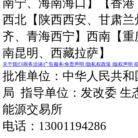
南宁、海南海口】
【香港
西北【陕西西安、甘肃兰
齐、青海西宁】
西南【重
南昆明、西藏拉萨】
关于我们
|
商务洽谈
|
广告服务
|
免责声明
|
隐私权政策
|
版权声明
|
批准单位：中华人民共和
局 指导单位：发改委 生
能源交易所
电话：13001194286