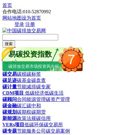
首页
合作电话:010-52870992
网站地图
设为首页
登录
注册
搜索
易碳投资指数
7
碳排放交易市场投资风向标
碳交易
碳税
碳标签
碳足迹
碳基金
碳盘查
碳计量
节能减排
碳专家
CDM项目
低碳经济
低碳生活
碳顾问
合同能源管理
碳资产管理
碳金融
碳汇
碳中和
碳规划
碳期权
碳期货
新能源
政策法规
碳信用
VERs项目
低碳环保
碳交易所
碳专题
节能服务公司
碳交易案例