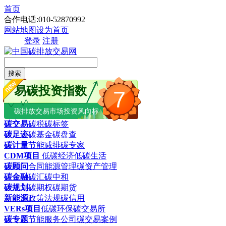
首页
合作电话:010-52870992
网站地图
设为首页
登录
注册
搜索
易碳投资指数
7
碳排放交易市场投资风向标
碳交易
碳税
碳标签
碳足迹
碳基金
碳盘查
碳计量
节能减排
碳专家
CDM项目
低碳经济
低碳生活
碳顾问
合同能源管理
碳资产管理
碳金融
碳汇
碳中和
碳规划
碳期权
碳期货
新能源
政策法规
碳信用
VERs项目
低碳环保
碳交易所
碳专题
节能服务公司
碳交易案例