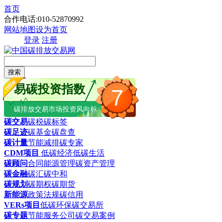
首页
合作电话:010-52870992
网站地图
设为首页
登录
注册
搜索
易碳投资指数
7
碳排放交易市场投资风向标
碳交易
碳税
碳标签
碳足迹
碳基金
碳盘查
碳计量
节能减排
碳专家
CDM项目
低碳经济
低碳生活
碳顾问
合同能源管理
碳资产管理
碳金融
碳汇
碳中和
碳规划
碳期权
碳期货
新能源
政策法规
碳信用
VERs项目
低碳环保
碳交易所
碳专题
节能服务公司
碳交易案例