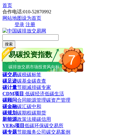
首页
合作电话:010-52870992
网站地图
设为首页
登录
注册
搜索
易碳投资指数
7
碳排放交易市场投资风向标
碳交易
碳税
碳标签
碳足迹
碳基金
碳盘查
碳计量
节能减排
碳专家
CDM项目
低碳经济
低碳生活
碳顾问
合同能源管理
碳资产管理
碳金融
碳汇
碳中和
碳规划
碳期权
碳期货
新能源
政策法规
碳信用
VERs项目
低碳环保
碳交易所
碳专题
节能服务公司
碳交易案例