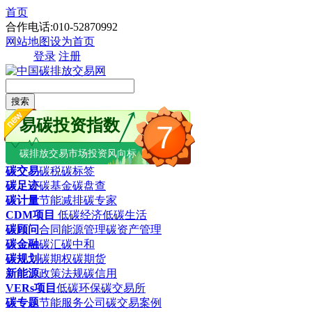
首页
合作电话:010-52870992
网站地图
设为首页
登录
注册
搜索
易碳投资指数
7
碳排放交易市场投资风向标
碳交易
碳税
碳标签
碳足迹
碳基金
碳盘查
碳计量
节能减排
碳专家
CDM项目
低碳经济
低碳生活
碳顾问
合同能源管理
碳资产管理
碳金融
碳汇
碳中和
碳规划
碳期权
碳期货
新能源
政策法规
碳信用
VERs项目
低碳环保
碳交易所
碳专题
节能服务公司
碳交易案例