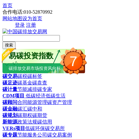
首页
合作电话:010-52870992
网站地图
设为首页
登录
注册
搜索
易碳投资指数
7
碳排放交易市场投资风向标
碳交易
碳税
碳标签
碳足迹
碳基金
碳盘查
碳计量
节能减排
碳专家
CDM项目
低碳经济
低碳生活
碳顾问
合同能源管理
碳资产管理
碳金融
碳汇
碳中和
碳规划
碳期权
碳期货
新能源
政策法规
碳信用
VERs项目
低碳环保
碳交易所
碳专题
节能服务公司
碳交易案例