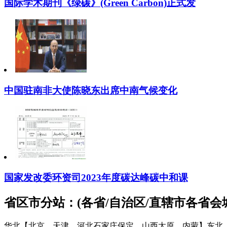
国际学术期刊《绿碳》(Green Carbon)正式发
中国驻南非大使陈晓东出席中南气候变化
国家发改委环资司2023年度碳达峰碳中和课
省区市分站：(各省/自治区/直辖市各省
华北【北京、天津、河北石家庄保定、山西太原、内蒙】
东北