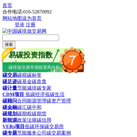
首页
合作电话:010-52870992
网站地图
设为首页
登录
注册
搜索
易碳投资指数
7
碳排放交易市场投资风向标
碳交易
碳税
碳标签
碳足迹
碳基金
碳盘查
碳计量
节能减排
碳专家
CDM项目
低碳经济
低碳生活
碳顾问
合同能源管理
碳资产管理
碳金融
碳汇
碳中和
碳规划
碳期权
碳期货
新能源
政策法规
碳信用
VERs项目
低碳环保
碳交易所
碳专题
节能服务公司
碳交易案例