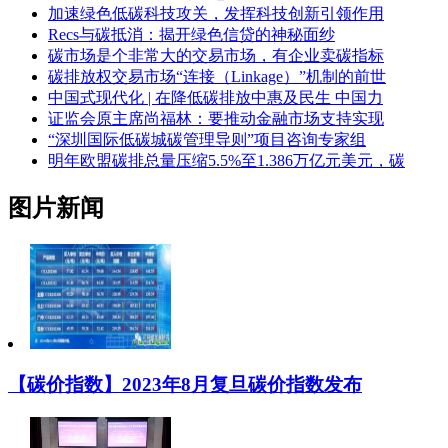
加速绿色低碳科技攻关，发挥科技创新引领作用
Recs与碳抵消：揭开绿色信贷的神秘面纱
碳市场是个非常大的交易市场，有企业卖碳指标
碳排放权交易市场“连接（Linkage）”机制的前世
中国式现代化 | 在降低碳排放中惠及民生 中国力
证监会原主席尚福林：要推动金融市场支持实现
“深圳国际低碳城碳管理导则”项目咨询专家组
明年欧盟碳排总量压缩5.5%至1.386万亿元美元，碳
图片新闻
【碳价指数】2023年8月复旦碳价指数发布