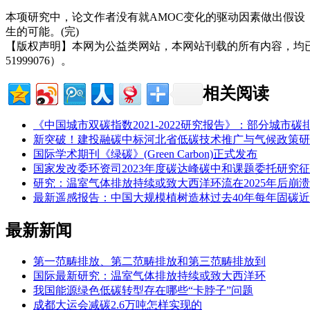
本项研究中，论文作者没有就AMOC变化的驱动因素做出假
生的可能。(完)
【版权声明】本网为公益类网站，本网站刊载的所有内容，均
51999076）。
相关阅读
《中国城市双碳指数2021-2022研究报告》：部分城
新突破！建投融碳中标河北省低碳技术推广与气候政策研
国际学术期刊《绿碳》(Green Carbon)正式发布
国家发改委环资司2023年度碳达峰碳中和课题委托研究
研究：温室气体排放持续或致大西洋环流在2025年后崩溃
最新遥感报告：中国大规模植树造林过去40年每年固碳近
最新新闻
第一范畴排放、第二范畴排放和第三范畴排放到
国际最新研究：温室气体排放持续或致大西洋环
我国能源绿色低碳转型存在哪些“卡脖子”问题
成都大运会减碳2.6万吨怎样实现的