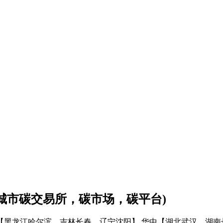
会城市碳交易所，碳市场，碳平台)
【黑龙江哈尔滨、吉林长春、辽宁沈阳】
华中【湖北武汉、湖南