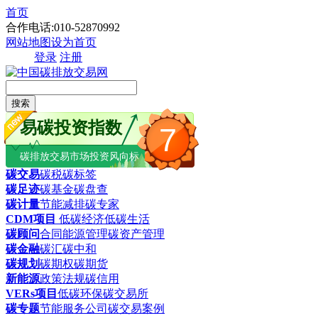
首页
合作电话:010-52870992
网站地图
设为首页
登录
注册
搜索
易碳投资指数
7
碳排放交易市场投资风向标
碳交易
碳税
碳标签
碳足迹
碳基金
碳盘查
碳计量
节能减排
碳专家
CDM项目
低碳经济
低碳生活
碳顾问
合同能源管理
碳资产管理
碳金融
碳汇
碳中和
碳规划
碳期权
碳期货
新能源
政策法规
碳信用
VERs项目
低碳环保
碳交易所
碳专题
节能服务公司
碳交易案例