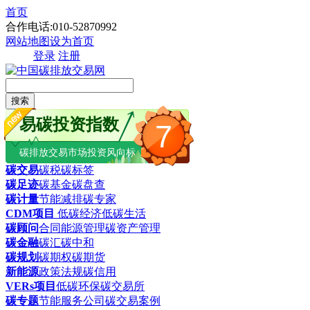
首页
合作电话:010-52870992
网站地图
设为首页
登录
注册
搜索
易碳投资指数
7
碳排放交易市场投资风向标
碳交易
碳税
碳标签
碳足迹
碳基金
碳盘查
碳计量
节能减排
碳专家
CDM项目
低碳经济
低碳生活
碳顾问
合同能源管理
碳资产管理
碳金融
碳汇
碳中和
碳规划
碳期权
碳期货
新能源
政策法规
碳信用
VERs项目
低碳环保
碳交易所
碳专题
节能服务公司
碳交易案例